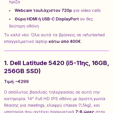
πρίζα
Webcam τουλάχιστον 720p
για video calls
Θύρα HDMI ή USB-C DisplayPort
αν θες
δεύτερη οθόνη
Το καλό νέο: Όλα αυτά τα βρίσκεις σε refurbished
επαγγελματικό laptop
κάτω από 400€
.
1. Dell Latitude 5420 (i5-11ης, 16GB,
256GB SSD)
Τιμή: ~€299
Ο απόλυτος βασιλιάς τηλεργασίας σε αυτή την
κατηγορία. 14" Full HD IPS οθόνη με άριστη γωνία
θέασης για meetings, ελαφρύ chassis (1.5kg), και
μπαταρία που αντέχει πραγματικά
7-8 ώρες
στην