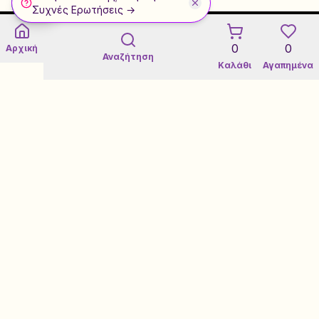
WhatsApp
Συχνές Ερωτήσεις →
0
0
Αρχική
Αναζήτηση
Καλάθι
Αγαπημένα
Εγγύηση 3 Ετών σε Refurbished
Certified Refurbished Marketplace
Τεχνική Υποστήριξη
Loyalty Rewards Program