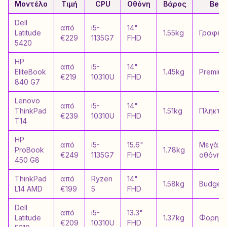
Μοντέλο
Τιμή
CPU
Οθόνη
Βάρος
Best
Dell
από
i5-
14"
Latitude
1.55kg
Γραφεί
€229
1135G7
FHD
5420
HP
από
i5-
14"
EliteBook
1.45kg
Premium
€219
10310U
FHD
840 G7
Lenovo
από
i5-
14"
ThinkPad
1.51kg
Πληκτρ
€239
10310U
FHD
T14
HP
από
i5-
15.6"
Μεγάλη
ProBook
1.78kg
€249
1135G7
FHD
οθόνη
450 G8
ThinkPad
από
Ryzen
14"
1.58kg
Budget
L14 AMD
€199
5
FHD
Dell
από
i5-
13.3"
Latitude
1.37kg
Φορητό
€209
10310U
FHD