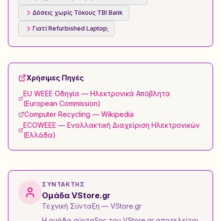
Δόσεις χωρίς Τόκους TBI Bank
Γιατί Refurbished Laptop;
Χρήσιμες Πηγές
EU WEEE Οδηγία — Ηλεκτρονικά Απόβλητα
(European Commission)
Computer Recycling — Wikipedia
ECOWEEE — Εναλλακτική Διαχείριση Ηλεκτρονικών
(Ελλάδα)
ΣΥΝΤΆΚΤΗΣ
Ομάδα VStore.gr
Τεχνική Σύνταξη
— VStore.gr
Η ομάδα σύνταξης του VStore.gr αποτελείται