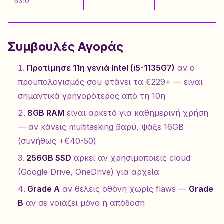
5310
Συμβουλές Αγοράς
Προτίμησε 11η γενιά Intel (i5-1135G7)
αν ο
προϋπολογισμός σου φτάνει τα €229+ — είναι
σημαντικά γρηγορότερος από τη 10η
8GB RAM
είναι αρκετό για καθημερινή χρήση
— αν κάνεις multitasking βαρύ, ψάξε 16GB
(συνήθως +€40-50)
256GB SSD
αρκεί αν χρησιμοποιείς cloud
(Google Drive, OneDrive) για αρχεία
Grade A
αν θέλεις οθόνη χωρίς flaws —
Grade
B
αν σε νοιάζει μόνο η απόδοση