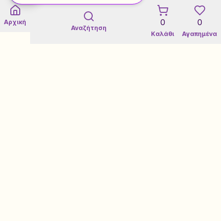
0
0
Αρχική
Αναζήτηση
Καλάθι
Αγαπημένα
Εγγύηση 3 Ετών σε Refurbished
Certified Refurbished Marketplace
Τεχνική Υποστήριξη
Loyalty Rewards Program