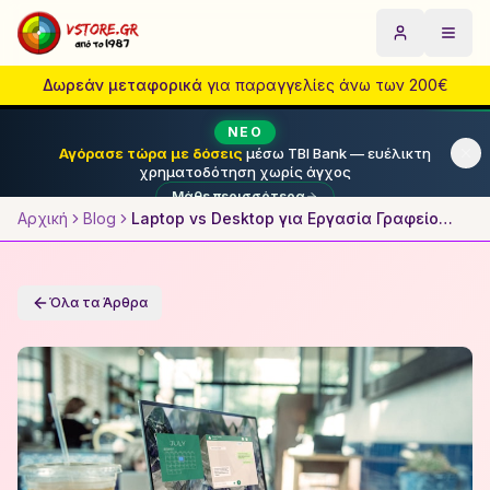
Laptop vs Desktop 2026: Τι να Επιλέξεις για Γραφείο; | VS
Privacy Policy | Πολιτική Απορρήτου
Αρχική
Μετάβαση στο κύριο περιεχόμενο
Προϊόντα
Προσφορές
Blog
Σχετικά με εμάς
Όροι Χρήσης
Επιστ
Επικ
Δωρεάν μεταφορικά
για παραγγελίες άνω των 200€
ΝΈΟ
Αγόρασε τώρα με δόσεις
μέσω TBI Bank — ευέλικτη
χρηματοδότηση χωρίς άγχος
Μάθε περισσότερα
Αρχική
Blog
Laptop vs Desktop για Εργασία Γραφείου 2026: Τι να Διαλέξεις;
Όλα τα Άρθρα