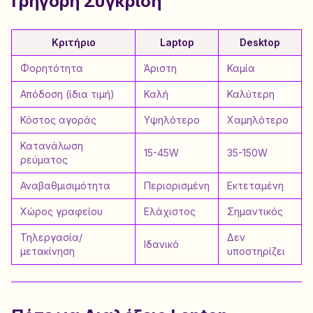
Γρήγορη Σύγκριση
Κριτήριο
Laptop
Desktop
Φορητότητα
Άριστη
Καμία
Απόδοση (ίδια τιμή)
Καλή
Καλύτερη
Κόστος αγοράς
Υψηλότερο
Χαμηλότερο
Κατανάλωση
15-45W
35-150W
ρεύματος
Αναβαθμισιμότητα
Περιορισμένη
Εκτεταμένη
Χώρος γραφείου
Ελάχιστος
Σημαντικός
Τηλεργασία/
Δεν
Ιδανικό
μετακίνηση
υποστηρίζει