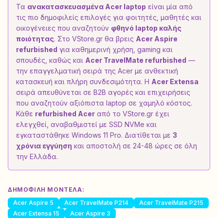
Τα
ανακατασκευασμένα Acer laptop
είναι μία από
τις πιο δημοφιλείς επιλογές για φοιτητές, μαθητές και
οικογένειες που αναζητούν
φθηνό laptop καλής
ποιότητας
. Στο VStore.gr θα βρεις
Acer Aspire
refurbished
για καθημερινή χρήση, gaming και
σπουδές, καθώς και
Acer TravelMate refurbished
—
την επαγγελματική σειρά της Acer με ανθεκτική
κατασκευή και πλήρη συνδεσιμότητα. Η
Acer Extensa
σειρά απευθύνεται σε B2B αγορές και επιχειρήσεις
που αναζητούν αξιόπιστα laptop σε χαμηλό κόστος.
Κάθε
refurbished Acer
από το VStore.gr έχει
ελεγχθεί, αναβαθμιστεί με SSD NVMe και
εγκαταστάθηκε Windows 11 Pro. Διατίθεται με
3
χρόνια εγγύηση
και αποστολή σε 24-48 ώρες σε όλη
την Ελλάδα.
ΔΗΜΟΦΙΛΉ ΜΟΝΤΈΛΑ:
Acer Aspire 5
Acer TravelMate P214
Acer TravelMate P215
Acer Extensa 15
Acer Aspire 3