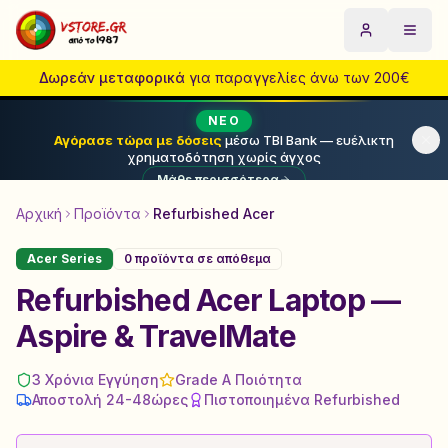
Acer Refurbished Laptop & PC | VStore.gr
Privacy Policy | Πολιτική Απορρήτου
Αρχική
Μετάβαση στο κύριο περιεχόμενο
Προϊόντα
Προσφορές
Blog
Σχετικά με εμάς
Όροι Χρήσης
Επιστ
Επικ
Δωρεάν μεταφορικά
για παραγγελίες άνω των 200€
ΝΈΟ
Αγόρασε τώρα με δόσεις
μέσω TBI Bank — ευέλικτη
χρηματοδότηση χωρίς άγχος
Μάθε περισσότερα
Αρχική
Προϊόντα
Refurbished
Acer
Acer Series
0
προϊόντα σε απόθεμα
Refurbished Acer Laptop —
Aspire & TravelMate
3 Χρόνια Εγγύηση
Grade A Ποιότητα
Αποστολή 24-48ώρες
Πιστοποιημένα Refurbished