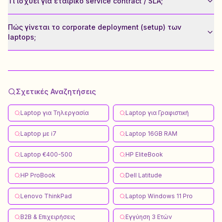
Τι ισχύει για εταιρικό service contract / SLA;
Πώς γίνεται το corporate deployment (setup) των
laptops;
Σχετικές Αναζητήσεις
Laptop για Τηλεργασία
Laptop για Γραφιστική
Laptop με i7
Laptop 16GB RAM
Laptop €400-500
HP EliteBook
HP ProBook
Dell Latitude
Lenovo ThinkPad
Laptop Windows 11 Pro
B2B & Επιχειρήσεις
Εγγύηση 3 Ετών