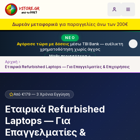
Εταιρικό Laptop Refurbished — B2B Τιμές | VStore.gr
Privacy Policy | Πολιτική Απορρήτου
Αρχική
Μετάβαση στο κύριο περιεχόμενο
Προϊόντα
Προσφορές
Blog
Σχετικά με εμάς
Όροι Χρήσης
Επιστ
Επικ
Δωρεάν μεταφορικά
για παραγγελίες άνω των 200€
ΝΈΟ
Αγόρασε τώρα με δόσεις
μέσω TBI Bank — ευέλικτη
χρηματοδότηση χωρίς άγχος
Μάθε περισσότερα
Αρχική
Εταιρικά Refurbished Laptops — Για Επαγγελματίες & Επιχειρήσεις
Από
€179
— 3 Χρόνια Εγγύηση
Εταιρικά Refurbished
Laptops — Για
Επαγγελματίες &