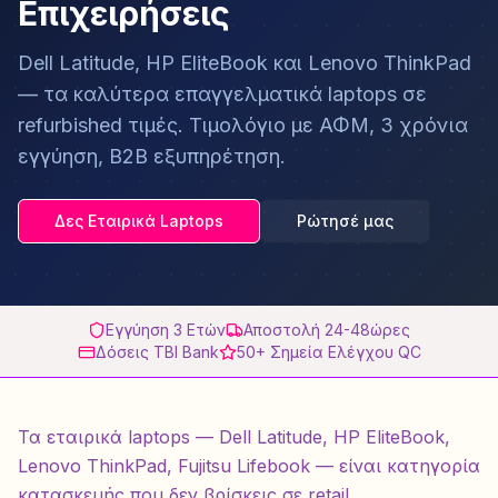
Επιχειρήσεις
Dell Latitude, HP EliteBook και Lenovo ThinkPad
— τα καλύτερα επαγγελματικά laptops σε
refurbished τιμές. Τιμολόγιο με ΑΦΜ, 3 χρόνια
εγγύηση, B2B εξυπηρέτηση.
Δες Εταιρικά Laptops
Ρώτησέ μας
Εγγύηση 3 Ετών
Αποστολή 24-48ώρες
Δόσεις TBI Bank
50+ Σημεία Ελέγχου QC
Τα εταιρικά laptops — Dell Latitude, HP EliteBook,
Lenovo ThinkPad, Fujitsu Lifebook — είναι κατηγορία
κατασκευής που δεν βρίσκεις σε retail