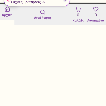
Συχνές Ερωτήσεις →
0
0
Αρχική
Αναζήτηση
Καλάθι
Αγαπημένα
Εγγύηση 3 Ετών σε Refurbished
Certified Refurbished Marketplace
Τεχνική Υποστήριξη
Loyalty Rewards Program