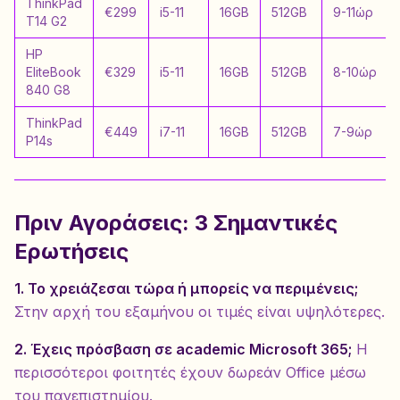
ThinkPad
€299
i5-11
16GB
512GB
9-11ώρ
T14 G2
HP
EliteBook
€329
i5-11
16GB
512GB
8-10ώρ
840 G8
ThinkPad
€449
i7-11
16GB
512GB
7-9ώρ
P14s
Πριν Αγοράσεις: 3 Σημαντικές
Ερωτήσεις
1. Το χρειάζεσαι τώρα ή μπορείς να περιμένεις;
Στην αρχή του εξαμήνου οι τιμές είναι υψηλότερες.
2. Έχεις πρόσβαση σε academic Microsoft 365;
Η
περισσότεροι φοιτητές έχουν δωρεάν Office μέσω
του πανεπιστημίου.