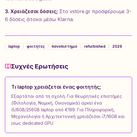
3. Χρειάζεσαι δόσεις;
Στο vstore.gr προσφέρουμε 3-
6 δόσεις άτοκα μέσω Klarna.
laptop
φοιτητές
πανεπιστήμιο
refurbished
2026
Συχνές Ερωτήσεις
Τι laptop χρειάζεται ένας φοιτητής;
Εξαρτάται από τη σχολή. Για θεωρητικές επιστήμες
(Φιλολογία, Νομική, Οικονομικά) αρκεί ένα
i5/8GB/256GB laptop από €199. Για Πληροφορική,
Μηχανολογία ή Αρχιτεκτονική χρειάζεσαι i7/16GB και
ίσως dedicated GPU.