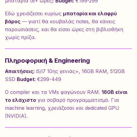
μπαταρία (8+ ώρες)
Budget:
€199-299
Εδώ χρειάζεσαι κυρίως
μπαταρία και ελαφρύ
βάρος
— γιατί θα κουβαλάς notes, θα κάνεις
παρουσιάσεις, και θα είσαι ώρες στη βιβλιοθήκη
χωρίς πρίζα.
Πληροφορική & Engineering
Απαιτήσεις:
i5/i7 10ης γενιάς+, 16GB RAM, 512GB
SSD
Budget:
€299-449
Ο compiler και τα VMs φαγώνουν RAM.
16GB είναι
το ελάχιστο
για σοβαρό προγραμματισμό. Για
machine learning, χρειάζεσαι και dedicated GPU
(NVIDIA).