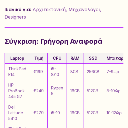
Ιδανικό για:
Αρχιτεκτονική, Μηχανολόγοι,
Designers
Σύγκριση: Γρήγορη Αναφορά
Laptop
Τιμή
CPU
RAM
SSD
Μπαταρία
ThinkPad
i5-
€199
8GB
256GB
7-9ώρ
E14
8/10
HP
Ryzen
ProBook
€249
16GB
512GB
8-10ώρ
5
445 G7
Dell
Latitude
€279
i5-10
16GB
512GB
10-12ώρ
5410