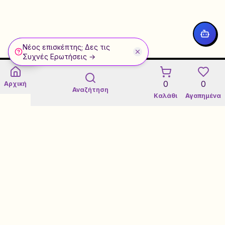
Νέος επισκέπτης; Δες τις
WhatsApp
Συχνές Ερωτήσεις →
0
0
Αρχική
Αναζήτηση
Καλάθι
Αγαπημένα
Εγγύηση 3 Ετών σε Refurbished
Certified Refurbished Marketplace