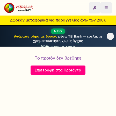
E e e a i intel core i5 | Refurbished - VStore.gr
Privacy Policy | Πολιτική Απορρήτου
Αρχική
Μετάβαση στο κύριο περιεχόμενο
Προϊόντα
Προσφορές
Blog
Σχετικά με εμάς
Όροι Χρήσης
Επιστ
Επικ
Δωρεάν μεταφορικά
για παραγγελίες άνω των 200€
ΝΈΟ
Αγόρασε τώρα με δόσεις
μέσω TBI Bank — ευέλικτη
χρηματοδότηση χωρίς άγχος
Μάθε περισσότερα
Το προϊόν δεν βρέθηκε
Επιστροφή στα Προϊόντα